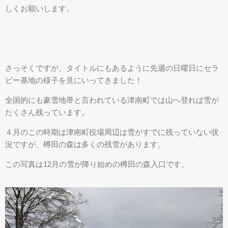
しくお願いします。
草花・薬草・薬木
セラピーガイドツアー
体験メニュー
森林セラピー モデルコース
さっそくですが、タイトルにもあるように先週の日曜日にセラ
ピー基地の様子を見にいってきました！
森林セラピー弁当
全国的にも豪雪地帯と言われている津南町では山へ登れば雪が
ツアー申込み
たくさん残っています。
ブログ
４月のこの時期は津南町役場周辺は雪がすでに残っていない状
況ですが、樽田の森は多くの残雪があります。
アクセス
この写真は12月の雪が降り始めの樽田の森入口です。
お問い合わせ