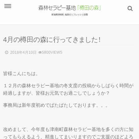
ホーム
4
月
の
樽
田
の
森
に
行
っ
て
き
ま
し
た
！
森林セラピー
森林セラピーとは
2018年4月10日
5800VIEWS
森林セラピー効果
皆様こんにちは。
樽田の森
１２月の森林セラピー基地の冬支度の投稿からしばらく時間が
樽田の森の紹介
経過しますが、皆様お元気でお過ごしでしょうか？
森林セラピーとは
事務局は新年度初めでばたばたしております。。。
セラピーロードマップ
フォトギャラリー
改めまして、今年度も津南町森林セラピー基地を多くの方に知
鳥・動物たち
ってもらえるよう、精進してまいりますのでご支援のほどよろ